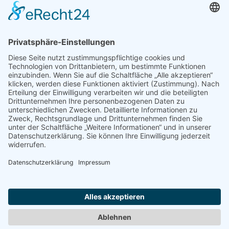
Aktueller Kader 2026/27 –
Guards: Wisdom Uboh, Georg
Kupke; Forward: Sebastian Heck, Mallick Moses Touray
Coaching Staff 2026/27 –
Headcoach: Valentino Lott;
Assistant Coach: Clemens Dittmann; Performance
Coach: Vincent Brux
Dresden Titans
Pressedienst
<< Zurück zur Übersicht
Impressum
Datenschutz
Downloads