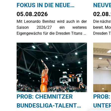
FOKUS IN DIE NEUE
NEUVE
SAISON: LEONARDO
05.08.2026
MORI
02.08
Mit Leonardo Benitez wird auch in der
Die nächs
BENITEZ BLEIBT EIN
ZU DE
Saison 2026/27 ein weiteres
bereit. Mo
TITAN
TITAN
Eigengewächs für die Dresden Titans in
Dresden T
der BARMER 2. Basketball Bundesliga
ProB auf dem Parkett stehen. Nach
einer ordentlichen Debüt-Saison ist der
gebürtige Venezolaner heiß darauf,
seine Leistungen weiter zu steigern.
PROB: CHEMNITZER
PROB:
BUNDESLIGA-TALENT
UNTER