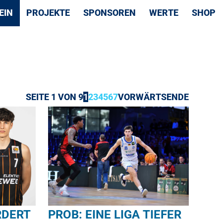
EIN
PROJEKTE
SPONSOREN
WERTE
SHOP
SEITE 1 VON 9
1
2
3
4
5
6
7
VORWÄRTS
ENDE
RDERT
PROB: EINE LIGA TIEFER