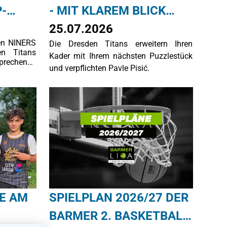
P-
- MIT KLAREM BLICK
NACH VORN
25.07.2026
en NINERS
Die Dresden Titans erweitern Ihren
ON
n Titans
Kader mit Ihrem nächsten Puzzlestück
sprechende
 DIE
und verpflichten Pavle Pisić.
den.
R
HE AM
SPIELPLAN 2026/27 DER
BARMER 2. BASKETBALL