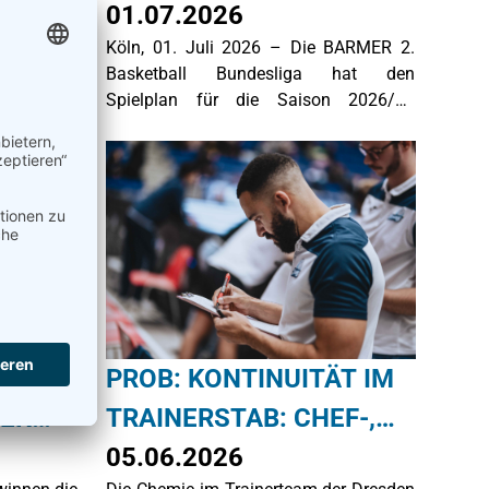
BUNDESLIGA
01.07.2026
tanen
Köln, 01. Juli 2026 – Die BARMER 2.
VERÖFFENTLICHT
 deutsche
Basketball Bundesliga hat den
iel Spaß
Spielplan für die Saison 2026/27
veröffentlicht. In den Hauptrunden der
ProA und ProB stehen insgesamt 698
Spiele auf dem
Programm. Gegenüber der Vorsaison
erhöht sich die Gesamtzahl der Partien
durch das auf 15 Mannschaften
erweiterte Teilnehmerfeld in der ProB
Süd. Alle Begegnungen werden live bei
SportEurope.TV übertragen.
NGER:
PROB: KONTINUITÄT IM
NER
TRAINERSTAB: CHEF-,
ASSISTENZ- UND
05.06.2026