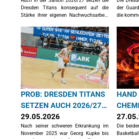
Auch in der Saison 2026/27 setzen die
Die Dresd
VIER POTENZIELLEN
KAPIT
Dresden Titans konsequent auf die
der Guard
PROB-
Stärke ihrer eigenen Nachwuchsarbeit.
die komm
Mit Leonard Benitez, Franz Braun,
KADERNOMINIERUNGEN
Jesper Kolschmann und Leo Hoff
rücken gleich vier vielversprechende
Talente aus dem eigenen Nachwuchs in
den Trainingskader der ersten
Mannschaft für die BARMER 2.
Basketball Bundesliga ProB auf.
PROB: DRESDEN TITANS
HAND 
SETZEN AUCH 2026/27
CHEM
AUF DRESDNER
29.05.2026
DRESD
27.05
Nach seiner schweren Erkrankung im
Die beide
EIGENGEWÄCHS: GEORG
SCHLIE
November 2025 war Georg Kupke bis
Basketball