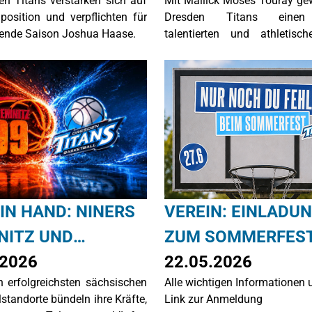
en Titans verstärken sich auf
Mit Mallick Moses Touray ge
EL AUF
UNTERSCHREIBT B
position und verpflichten für
Dresden Titans einen
DEN TITANS
ende Saison Joshua Haase.
talentierten und athletisc
Forward Spieler, der zu üb
weiß: Mit SV Haspe 70 krönt
22-Jährige in der Saison 2
Meister der 1. Regionalliga We
IN HAND: NINERS
VEREIN: EINLADU
NITZ UND
ZUM SOMMERFES
EN TITANS
.2026
22.05.2026
n erfolgreichsten sächsischen
Alle wichtigen Informationen 
SSEN K
standorte bündeln ihre Kräfte,
Link zur Anmeldung