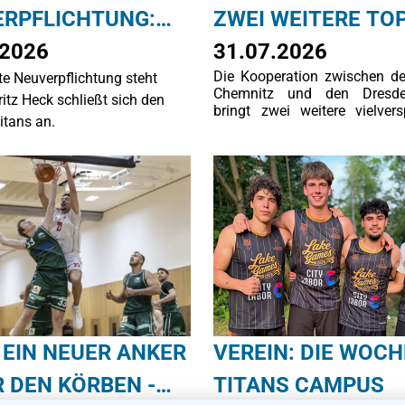
RPFLICHTUNG:
ZWEI WEITERE TO
TZ HECK KOMMT
.2026
TALENTE: ALFONS
31.07.2026
Die Kooperation zwischen d
te Neuverpflichtung steht
N DRESDEN
MILATZ UND ANT
Chemnitz und den Dresde
ritz Heck schließt sich den
bringt zwei weitere vielver
S
BOCK VERSTÄRKEN
itans an.
Nachwuchstalente nach Dres
REGIONALLIGA DE
DRESDEN TITANS
 EIN NEUER ANKER
VEREIN: DIE WOC
 DEN KÖRBEN -
TITANS CAMPUS