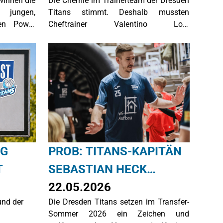
winnen die
Die Chemie im Trainerteam der Dresden
EI
ATHLETIKTRAINER DER
 jungen,
Titans stimmt. Deshalb mussten
TITANS NÄCHSTE
hen Power
Cheftrainer Valentino Lott,
erraschen
Assistenztrainer Clemens Dittmann und
SAISON WIEDER AM
e sich der
Athletiktrainer Vincent Brux nicht lange
START
025/26 zum
überlegen, Ihre erfolgreiche
st.
Zusammenarbeit auch in der Saison
2026/27 in der BARMER 2. Basketball
Bundesliga ProB fortzusetzen.
NG
PROB: TITANS-KAPITÄN
T
SEBASTIAN HECK
VERLÄNGERT UM ZWEI
22.05.2026
und der
Die Dresden Titans setzen im Transfer-
JAHRE
Sommer 2026 ein Zeichen und